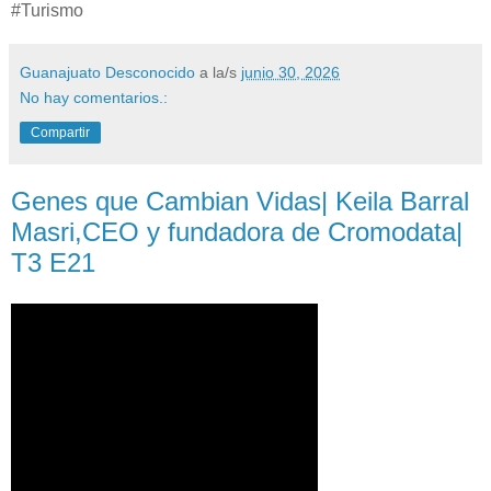
#Turismo
Guanajuato Desconocido
a la/s
junio 30, 2026
No hay comentarios.:
Compartir
Genes que Cambian Vidas| Keila Barral
Masri,CEO y fundadora de Cromodata|
T3 E21