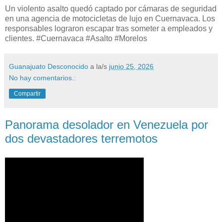
Un violento asalto quedó captado por cámaras de seguridad
en una agencia de motocicletas de lujo en Cuernavaca. Los
responsables lograron escapar tras someter a empleados y
clientes. #Cuernavaca #Asalto #Morelos
Guanajuato Desconocido
a la/s
junio 25, 2026
No hay comentarios.:
Compartir
Panorama desolador en Venezuela por
dos devastadores terremotos