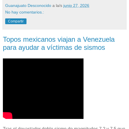
Guanajuato Desconocido
a la/s
junio 27, 2026
No hay comentarios.:
Compartir
Topos mexicanos viajan a Venezuela
para ayudar a víctimas de sismos
Tras el devastador doble sismo de magnitudes 7.2 y 7.5 que