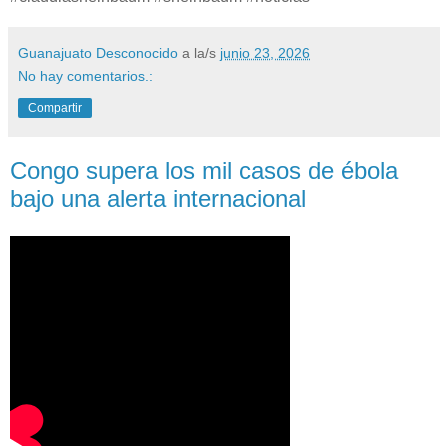
Guanajuato Desconocido
a la/s
junio 23, 2026
No hay comentarios.:
Compartir
Congo supera los mil casos de ébola
bajo una alerta internacional