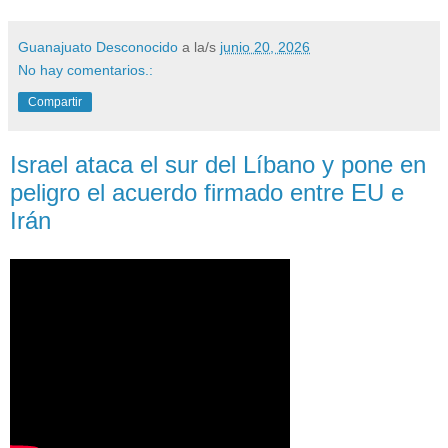
Guanajuato Desconocido
a la/s
junio 20, 2026
No hay comentarios.:
Compartir
Israel ataca el sur del Líbano y pone en
peligro el acuerdo firmado entre EU e
Irán