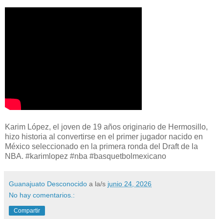
Karim López, el joven de 19 años originario de Hermosillo,
hizo historia al convertirse en el primer jugador nacido en
México seleccionado en la primera ronda del Draft de la
NBA. #karimlopez #nba #basquetbolmexicano
Guanajuato Desconocido
a la/s
junio 24, 2026
No hay comentarios.:
Compartir