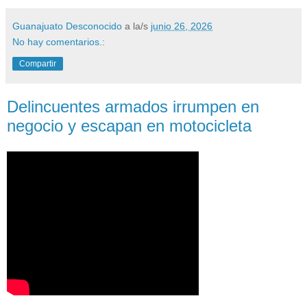
Guanajuato Desconocido
a la/s
junio 26, 2026
No hay comentarios.:
Compartir
Delincuentes armados irrumpen en
negocio y escapan en motocicleta