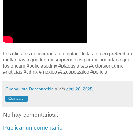
Los oficiales detuvieron a un motociclista a quien pretendían
multar hasta que fueron sorprendidos por un ciudadano que
los encaró #policiascdmx #placasfalsas #extorsioncdmx
#noticias #cdmx #mexico #azcapotzalco #policia
Guanajuato Desconocido
a la/s
abril 20, 2025
Compartir
No hay comentarios.:
Publicar un comentario